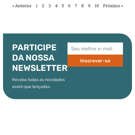
« Anterior
1
2
3
4
5
6
7
8
9
10
Próximo »
PARTICIPE
DA NOSSA
Inscrever-se
NEWSLETTER
Receba todas as novidades
assim que lançadas.