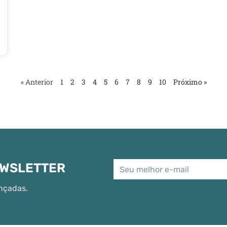
« Anterior
1
2
3
4
5
6
7
8
9
10
Próximo »
EWSLETTER
nçadas.