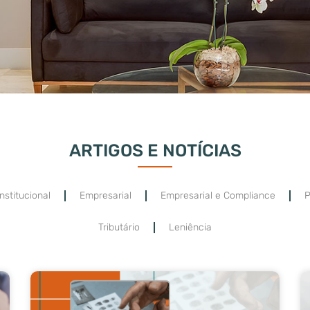
ARTIGOS E NOTÍCIAS
nstitucional
Empresarial
Empresarial e Compliance
P
Tributário
Leniência