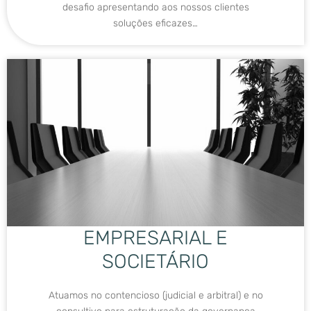
desafio apresentando aos nossos clientes
soluções eficazes…
EMPRESARIAL E
SOCIETÁRIO
Atuamos no contencioso (judicial e arbitral) e no