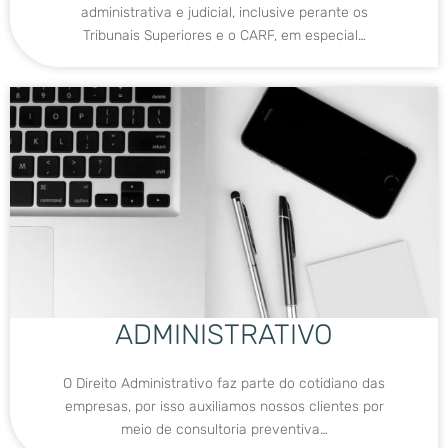
administrativa e judicial, inclusive perante os
Tribunais Superiores e o CARF, em especial…
ADMINISTRATIVO
O Direito Administrativo faz parte do cotidiano das
empresas, por isso auxiliamos nossos clientes por
meio de consultoria preventiva…