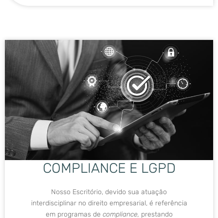
COMPLIANCE E LGPD
Nosso Escritório, devido sua atuação
interdisciplinar no direito empresarial, é referência
em programas de
compliance,
prestando