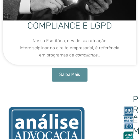
COMPLIANCE E LGPD
Nosso Escritório, devido sua atuação
interdisciplinar no direito empresarial, é referência
em programas de
compliance
…
Saiba Mais
P
R
Ê