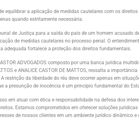
e equilibrar a aplicação de medidas cautelares com os direito
apenas quando estritamente necessária.
ribunal de Justiça para a saída do país de um homem acusado d
licação de medidas cautelares no processo penal. O entendimen
va adequada fortalece a proteção dos direitos fundamentais.
ASTOR ADVOGADOS composto por uma banca jurídica multidisci
S e ANALICE CASTOR DE MATTOS, ressalta a importância de 
 restrição da liberdade do réu deve ocorrer apenas em situaçõ
que a presunção de inocência é um princípio fundamental do Esta
o em atuar com ética e responsabilidade na defesa dos intere
direitos. Estamos comprometidos em oferecer soluções jurídicas
eresses de nossos clientes em um ambiente jurídico dinâmico e 