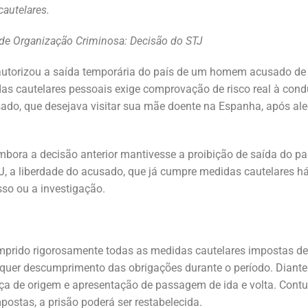
cautelares.
de Organização Criminosa: Decisão do STJ
 autorizou a saída temporária do país de um homem acusado de
das cautelares pessoais exige comprovação de risco real à con
ado, que desejava visitar sua mãe doente na Espanha, após ale
embora a decisão anterior mantivesse a proibição de saída do pa
J, a liberdade do acusado, que já cumpre medidas cautelares há
o ou a investigação.
prido rigorosamente todas as medidas cautelares impostas des
uer descumprimento das obrigações durante o período. Diante d
iça de origem e apresentação de passagem de ida e volta. Contu
stas, a prisão poderá ser restabelecida.