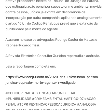
obteve precedente inédito no Tribunal de Justiça do Paraná,
que extinguiu ação penal por suposto crime ambiental movida
contra pessoa jurídica já extinta em decorrência de
incorporação por outra companhia, aplicando analogicamente
o artigo 107, I, do Código Penal, que prevê que a extinção da
punibilidade pela morte do agente.
Atuaram no caso os advogados Rodrigo Castor de Mattos e
Raphael Ricardo Tissi.
A Revista Eletrônica Consultor Jurídico repercutiu o acórdão.
Leia a reportagem completa em:
https://www.conjur.com.br/2020-dez-17/extincao-pessoa-
juridica-equivale-morte-agente-investigado
#CODIGOPENAL #EXTINCAODAPUNIBILIDADE
#PUNIBILIDADE #CRIMEAMBIENTAL #ARTIGO107 #AÇÃO
PENAL #TJPR #EXTINCAOPESSOAJURIDICA #ANALOGIA