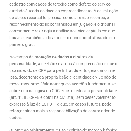
cadastro com dados de terceiro como defeito do serviço
atrelado à teoria do risco do empreendimento. A delimitação
do objeto recursal foi precisa: como a ré não recorreu, o
reconhecimento do ilícito transitou em julgado, e o tribunal
corretamente restringiu a análise ao único capítulo em que
houve sucumbência do autor — o dano moral afastado em
primeiro grau.
No campo da
proteção de dados e direitos da
personalidade
, a decisão se alinha à compreensão de que o
uso indevido de CPF para perfil fraudulento gera dano in re
ipsa, decorrente da própria lesão à identidade civil, e não de
mero transtorno. Vale notar que o acórdão fundamenta-se
sobretudo na lógica do CDC e dos direitos da personalidade
(art. 1º, III, CRFB e doutrina civilista), sem desenvolvimento
expresso à luz da LGPD — o que, em casos futuros, pode
reforçar ainda mais a responsabilização do controlador de
dados.
Quanto ao
arbitramento
, o uso explícito do método bifásico