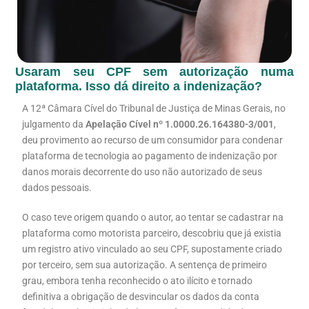
Usaram seu CPF sem autorização numa
plataforma. Isso dá direito a indenização?
A 12ª Câmara Cível do Tribunal de Justiça de Minas Gerais, no
julgamento da
Apelação Cível nº 1.0000.26.164380-3/001
,
deu provimento ao recurso de um consumidor para condenar
plataforma de tecnologia ao pagamento de indenização por
danos morais decorrente do uso não autorizado de seus
dados pessoais.
O caso teve origem quando o autor, ao tentar se cadastrar na
plataforma como motorista parceiro, descobriu que já existia
um registro ativo vinculado ao seu CPF, supostamente criado
por terceiro, sem sua autorização. A sentença de primeiro
grau, embora tenha reconhecido o ato ilícito e tornado
definitiva a obrigação de desvincular os dados da conta