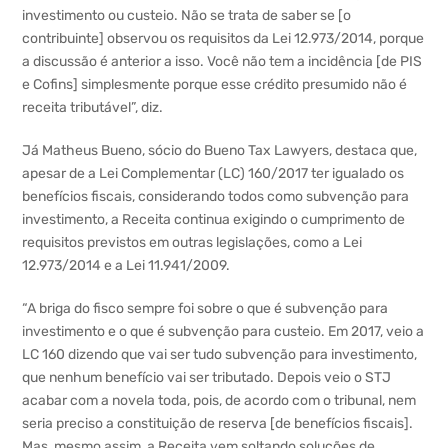
investimento ou custeio. Não se trata de saber se [o
contribuinte] observou os requisitos da Lei 12.973/2014, porque
a discussão é anterior a isso. Você não tem a incidência [de PIS
e Cofins] simplesmente porque esse crédito presumido não é
receita tributável”, diz.
Já Matheus Bueno, sócio do Bueno Tax Lawyers, destaca que,
apesar de a Lei Complementar (LC) 160/2017 ter igualado os
benefícios fiscais, considerando todos como subvenção para
investimento, a Receita continua exigindo o cumprimento de
requisitos previstos em outras legislações, como a Lei
12.973/2014 e a Lei 11.941/2009.
“A briga do fisco sempre foi sobre o que é subvenção para
investimento e o que é subvenção para custeio. Em 2017, veio a
LC 160 dizendo que vai ser tudo subvenção para investimento,
que nenhum benefício vai ser tributado. Depois veio o STJ
acabar com a novela toda, pois, de acordo com o tribunal, nem
seria preciso a constituição de reserva [de benefícios fiscais].
Mas, mesmo assim, a Receita vem soltando soluções de