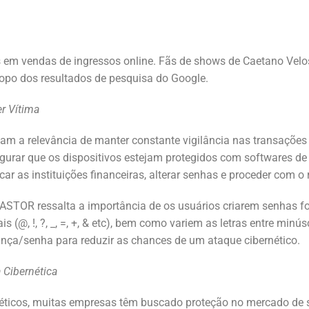
s em vendas de ingressos online. Fãs de shows de Caetano Velo
topo dos resultados de pesquisa do Google.
r Vítima
ltam a relevância de manter constante vigilância nas transações 
egurar que os dispositivos estejam protegidos com softwares d
ficar as instituições financeiras, alterar senhas e proceder com o
TOR ressalta a importância de os usuários criarem senhas fort
 (@, !, ?, _, =, +, & etc), bem como variem as letras entre minú
nça/senha para reduzir as chances de um ataque cibernético.
Cibernética
éticos, muitas empresas têm buscado proteção no mercado de s