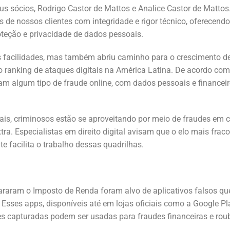
eus sócios, Rodrigo Castor de Mattos e Analice Castor de Matto
 de nossos clientes com integridade e rigor técnico, oferecendo 
oteção e privacidade de dados pessoais.
 facilidades, mas também abriu caminho para o crescimento de c
 ranking de ataques digitais na América Latina. De acordo com
ram algum tipo de fraude online, com dados pessoais e financeir
ais, criminosos estão se aproveitando por meio de fraudes em c
a. Especialistas em direito digital avisam que o elo mais fraco
e facilita o trabalho dessas quadrilhas.
araram o Imposto de Renda foram alvo de aplicativos falsos qu
Esses apps, disponíveis até em lojas oficiais como a Google P
es capturadas podem ser usadas para fraudes financeiras e rou