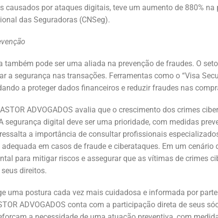
os causados por ataques digitais, teve um aumento de 880% na 
onal das Seguradoras (CNSeg).
revenção
a também pode ser uma aliada na prevenção de fraudes. O seto
entar a segurança nas transações. Ferramentas como o “Visa Sec
ando a proteger dados financeiros e reduzir fraudes nas compr
ASTOR ADVOGADOS avalia que o crescimento dos crimes ciberné
A segurança digital deve ser uma prioridade, com medidas preve
essalta a importância de consultar profissionais especializados 
o adequada em casos de fraude e ciberataques. Em um cenário d
l para mitigar riscos e assegurar que as vítimas de crimes c
seus direitos.
ige uma postura cada vez mais cuidadosa e informada por parte
ASTOR ADVOGADOS conta com a participação direta de seus 
rçam a necessidade de uma atuação preventiva, com medidas 