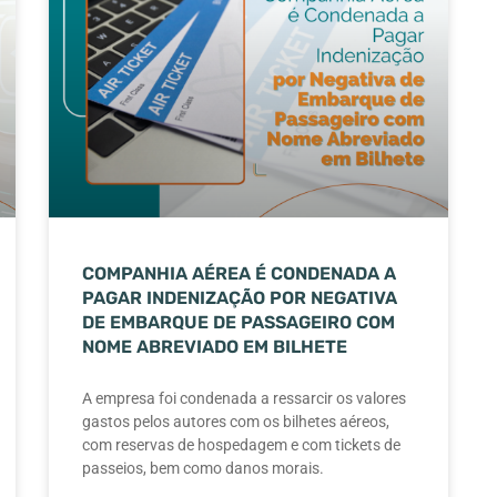
COMPANHIA AÉREA É CONDENADA A
PAGAR INDENIZAÇÃO POR NEGATIVA
DE EMBARQUE DE PASSAGEIRO COM
NOME ABREVIADO EM BILHETE
A empresa foi condenada a ressarcir os valores
gastos pelos autores com os bilhetes aéreos,
com reservas de hospedagem e com tickets de
passeios, bem como danos morais.