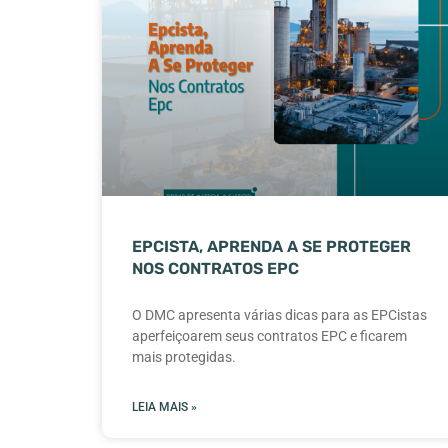
EPCISTA, APRENDA A SE PROTEGER
NOS CONTRATOS EPC
O DMC apresenta várias dicas para as EPCistas
aperfeiçoarem seus contratos EPC e ficarem
mais protegidas.
LEIA MAIS »