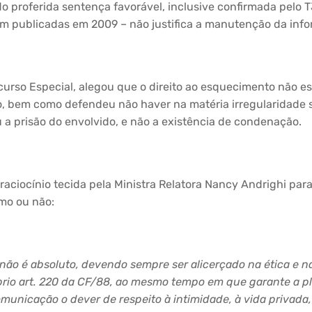
 proferida sentença favorável, inclusive confirmada pelo 
ram publicadas em 2009 – não justifica a manutenção da inf
ecurso Especial, alegou que o direito ao esquecimento não 
o, bem como defendeu não haver na matéria irregularidade s
a prisão do envolvido, e não a existência de condenação.
aciocínio tecida pela Ministra Relatora Nancy Andrighi para 
imo ou não:
a não é absoluto, devendo sempre ser alicerçado na ética e n
prio art. 220 da CF/88, ao mesmo tempo em que garante a p
comunicação o dever de respeito à intimidade, à vida privad