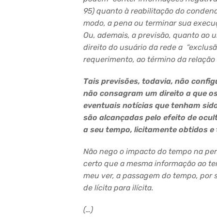
95) quanto à reabilitação do condena
modo, a pena ou terminar sua execuç
Ou, ademais, a previsão, quanto ao uni
direito do usu
ário da rede a “exclus
requerimento, ao término da relação e
Tais previ
sões, todavia, não confi
não consagram um direito a que o
eventuais notícias que tenham sid
são alcançadas pelo efeito de ocul
a seu tempo, licitamente obtidos e
Não nego o impacto do tempo na per
certo que a mesma info
rmação ao te
meu ver, a passagem do tempo, por 
de lícita para ilícita.
(…)