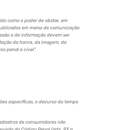
dido como
o poder de obstar, em
 publicados em meios de comunicação
essão e de
informação devem ser
roteção da honra, da imagem, da
tos penal e
cível
”.
ões específicas, o decurso do tempo
 cadastros de consumidores não
evisão do Código Penal (
arts
. 93 a