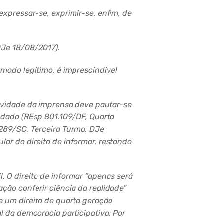
 expressar-se, exprimir-se, enfim, de
DJe
18/08/2017).
e modo legítimo, é imprescindível
atividade da imprensa deve pautar-se
idado (
REsp
801.109/DF, Quarta
89/SC, Terceira Turma,
DJe
lar do direito de informar, restando
. O direito de informar “apenas será
ção conferir ciência da realidade”
e um direito de quarta geração
 da democracia participativa: Por