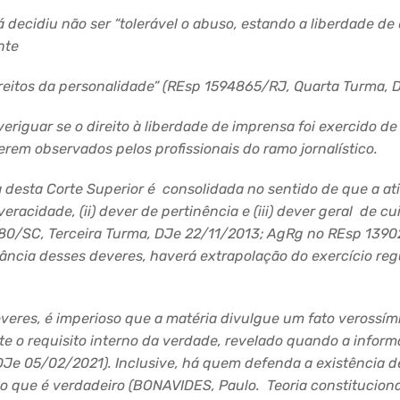
 já decidiu não ser “tolerável o abuso, estando a liberdade de
nte
reitos da personalidade” (
REsp
1594865/RJ, Quarta Turma,
averiguar se o direito à liberdade de imprensa foi exercido d
erem observados pelos profissionais do ramo jornalístico.
cia desta Corte Superior é consolidada no sentido de que a 
 veracidade, (
ii
) dever de pertinência e (
iii
) dever geral de cu
80/SC,
Terceira Turma,
DJe
22/11/2013;
AgRg
no
REsp
13902
ância desses deveres, haverá extrapolação do exercício regu
veres, é imperioso que a matéria divulgue um fato verossímil
 o requisito interno da verdade, revelado quando a informa
DJe
05/02/2021). Inclusive, há quem defenda
a existência d
 que é verdadeiro (BONAVIDES, Paulo. Teoria constitucional