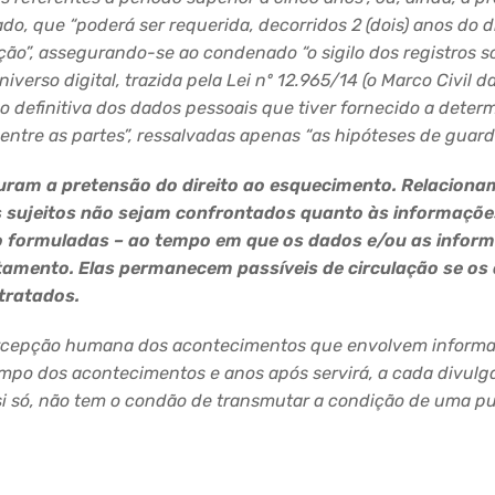
do, que “poderá ser requerida, decorridos 2 (dois) a
nos do d
ão”, assegurando-se ao condenado “o sigilo dos registros s
verso digital, trazida pela Lei nº 12.965/14 (o
Marco Civil d
ão definitiva dos dados pessoais que tiver fornecido a deter
ntre as partes”, ressalvadas apenas “as hipóteses de guarda o
guram a pretensão do direito ao esquecimento. Relaciona
s sujeitos não sejam confrontados quanto às informaçõ
o formuladas – ao tempo em que os dados e/ou as inform
tamento. Elas permanecem passíveis de circulação se os 
 tratados.
cepção humana dos acontecimentos que envolvem informaçõ
mpo dos acontecimentos e anos após servirá, a cada divulga
si só, não tem o condão de transmutar a condição de uma p