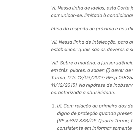
VI. Nessa linha de ideias, esta Corte
comunicar-se, limitada à
condiciona
ética do respeito ao próximo e aos di
VII. Nessa linha de intelecção, para 
estabelecer quais são os deveres a s
VIII. Sobre a matéria, a jurisprudên
em três pilares, a saber: (i) dever de
Turma,
DJe
12/03/2013;
REsp
13826
11/12/2015). Na hipótese de inobserv
caracterizada a abusividade.
IX
. Com relação ao primeiro dos de
digno de proteção quando presente
(
REsp
897.338/DF, Quarta Turma,
consistente em informar somente o