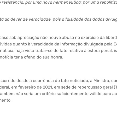
 e resistência; por uma nova hermenêutica; por uma
repoliti
ta ao dever de veracidade, pois a falsidade dos dados divul
 caso sob apreciação não houve abuso no exercício da liber
úvidas quanto à veracidade da informação divulgada pela E
otícia, haja vista tratar-se de fato relativo à esfera penal, 
notícia teria ofendido sua honra.
corrido desde a ocorrência do fato noticiado, a Ministra,
eral, em fevereiro de 2021, em sede de repercussão geral (T
mbém não seria um critério suficientemente válido para aca
mento.