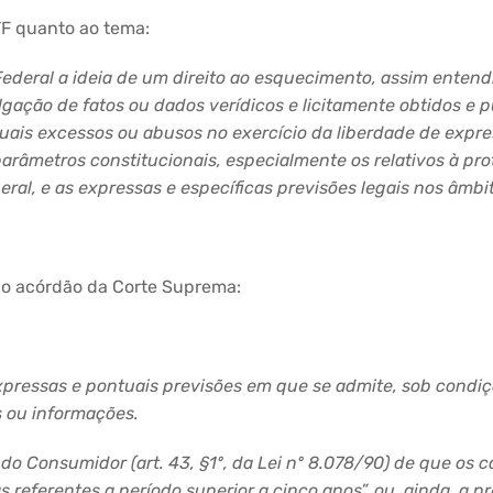
TF quanto ao tema:
Federal a ideia de um direito ao esquecimento, assim enten
gação de fatos ou dados verídicos e licitamente obtidos e
ntuais excessos ou abusos no exercício da liberdade de expr
 parâmetros constitucionais, especialmente os relativos à p
ral, e as expressas e específicas previsões legais nos âmbi
ido acórdão da Corte Suprema:
xpressas e pontuais previsões
e
m que se admite, sob condiç
 ou informações.
do Consumidor (art. 43, §1º, da Lei nº 8.078/90) de que os
referentes a período superior a cinco anos”, ou, ainda, a pr