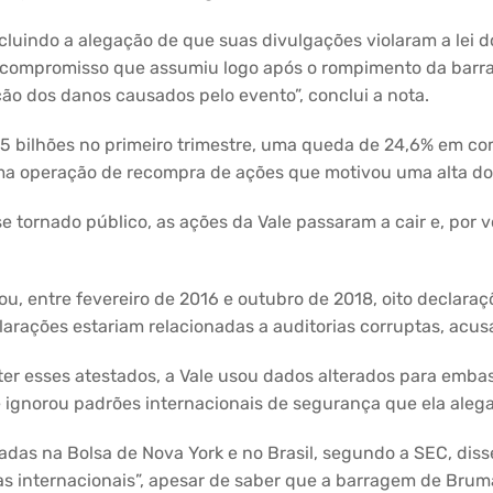
cluindo a alegação de que suas divulgações violaram a lei do
 compromisso que assumiu logo após o rompimento da barr
ão dos danos causados pelo evento”, conclui a nota.
05 bilhões no primeiro trimestre, uma queda de 24,6% em 
a operação de recompra de ações que motivou uma alta dos
se tornado público, as ações da Vale passaram a cair e, por
u, entre fevereiro de 2016 e outubro de 2018, oito declar
arações estariam relacionadas a auditorias corruptas, acus
ter esses atestados, a Vale usou dados alterados para emba
 ignorou padrões internacionais de segurança que ela alega
das na Bolsa de Nova York e no Brasil, segundo a SEC, diss
cas internacionais”, apesar de saber que a barragem de Bruma