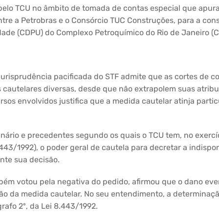
 pelo TCU no âmbito de tomada de contas especial que apura
ntre a Petrobras e o Consórcio TUC Construções, para a con
dade (CDPU) do Complexo Petroquímico do Rio de Janeiro (C
urisprudência pacificada do STF admite que as cortes de 
autelares diversas, desde que não extrapolem suas atribuiç
rsos envolvidos justifica que a medida cautelar atinja parti
inário e precedentes segundo os quais o TCU tem, no exercíc
.443/1992), o poder geral de cautela para decretar a indisp
nte sua decisão.
bém votou pela negativa do pedido, afirmou que o dano eve
doção da medida cautelar. No seu entendimento, a determinaç
grafo 2º, da Lei 8.443/1992.