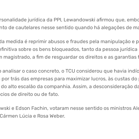
rsonalidade jurídica da PPI, Lewandowski afirmou que, emb
nto de cautelares nesse sentido quando há alegações de ma
 da medida é reprimir abusos e fraudes pela manipulação e 
definitiva sobre os bens bloqueados, tanto da pessoa jurídic
 magistrado, a fim de resguardar os direitos e as garantia
ao analisar o caso concreto, o TCU considerou que havia indí
 por trás das empresas para maximizar lucros, às custas do 
do alto escalão da companhia. Assim, a desconsideração da
cios de direito ou de fato.
ski e Edson Fachin, votaram nesse sentido os ministros A
as Cármen Lúcia e Rosa Weber.